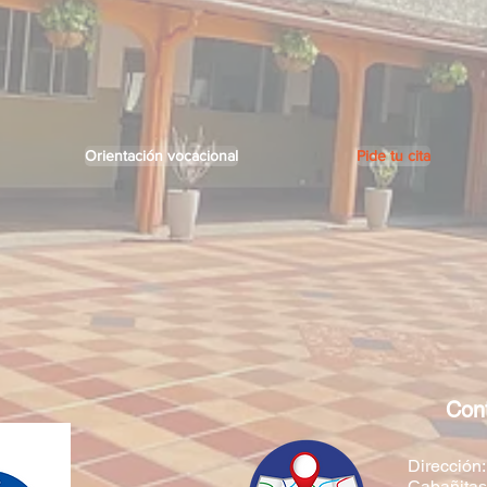
Orientación vocacional
Pide tu cita
Con
Dirección:
Cabañitas 