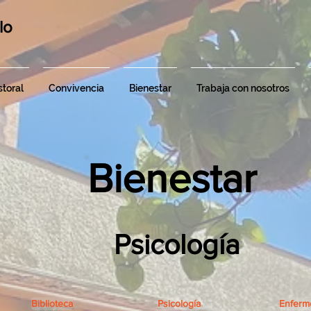
lo
toral
Convivencia
Bienestar
Trabaja con nosotros
Bienestar
Psicología
Biblioteca
Psicología
Enferm