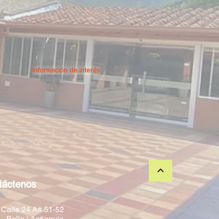
Información de interés
táctenos
 Calle 24 A# 51-52
- Bello | Antioquia