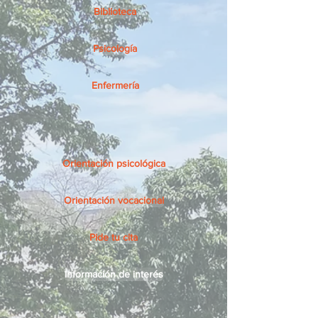
Biblioteca
Psicología
Enfermería
Orientación psicológica
Orientación vocacional
Pide tu cita
Información de interés