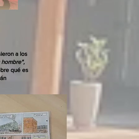
ieron a los
n hombre",
sobre qué es
rán