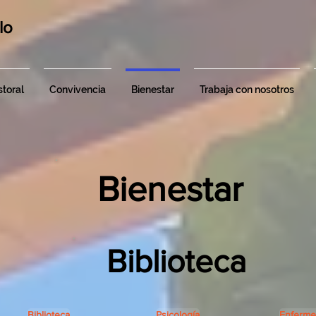
lo
toral
Convivencia
Bienestar
Trabaja con nosotros
Bienestar
Biblioteca
Biblioteca
Psicología
Enferme