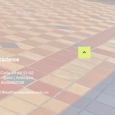
táctenos
 Calle 24 A# 51-52
- Bello | Antioquia
:
6048882038
@bethlemitasbello.edu.co