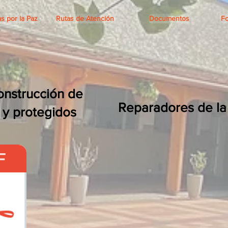
s por la Paz
Rutas de Atención
Documentos
Fo
onstrucción de
Reparadores de l
 y protegidos