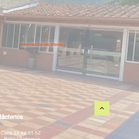
Información de interés
táctenos
 Calle 24 A# 51-52
- Bello | Antioquia