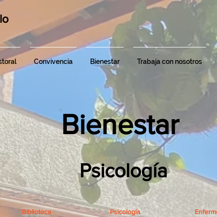
lo
toral
Convivencia
Bienestar
Trabaja con nosotros
Bienestar
Psicología
Biblioteca
Psicología
Enferm