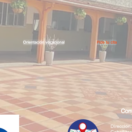
Orientación vocacional
Pide tu cita
Con
Dirección:
Cabañitas 