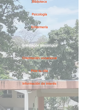
Biblioteca
Psicología
Enfermería
Orientación psicológica
Orientación vocacional
Pide tu cita
Información de interés