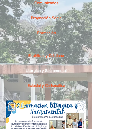
Comunicados
Proyección Social
Formación
Espiritual y Cristiana
Litúrgica y Sacramental
Eclesial y Carismática