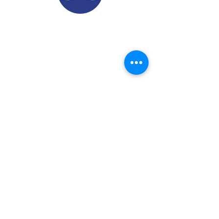
© 2022.
Aviso de Privacidad
​Protección de Datos Personales
Contáctenos
Dirección: Calle 24 A# 51-52
Cabañitas - Bello | Antioquia
Teléfonos
:
6048882038