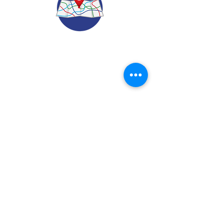
© 2022.
Aviso de Privacidad
​Protección de Datos Personales
Contáctenos
Dirección: Calle 24 A# 51-52
Cabañitas - Bello | Antioquia