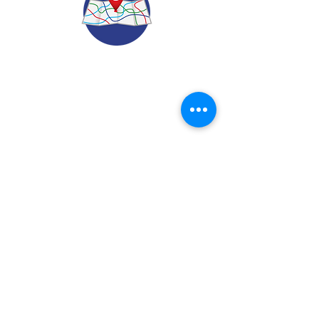
© 2022.
Aviso de Privacidad
​Protección de Datos Personales
Contáctenos
Dirección: Calle 24 A# 51-52
Cabañitas - Bello | Antioquia