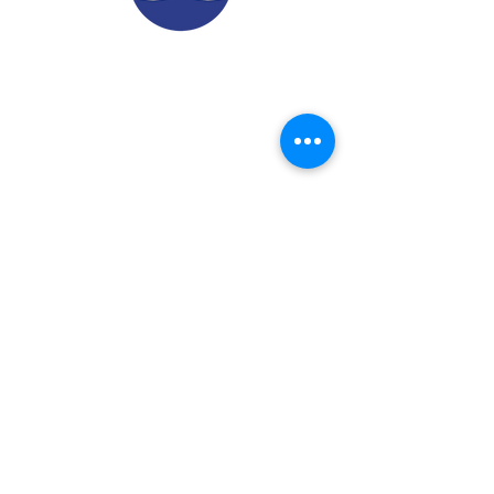
© 2022.
Aviso de Privacidad
​Protección de Datos Personales
Contáctenos
Dirección: Calle 24 A# 51-52
Cabañitas - Bello | Antioquia
Teléfonos
:
6048882038