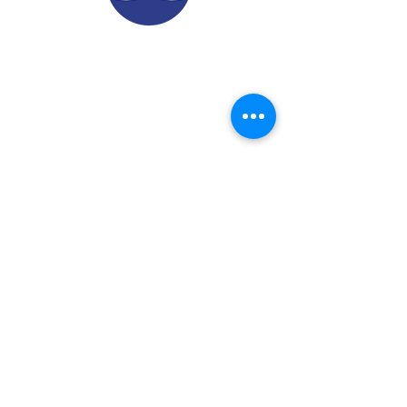
© 2022.
Aviso de Privacidad
​Protección de Datos Personales
Contáctenos
Dirección: Calle 24 A# 51-52
Cabañitas - Bello | Antioquia
Teléfonos
:
6048882038