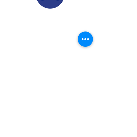
© 2022.
Aviso de Privacidad
​Protección de Datos Personales
Contáctenos
Dirección: Calle 24 A# 51-52
Cabañitas - Bello | Antioquia
Teléfonos
:
6048882038