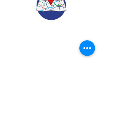
© 2022.
Aviso de Privacidad
​Protección de Datos Personales
Contáctenos
Dirección: Calle 24 A# 51-52
Cabañitas - Bello | Antioquia