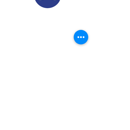
© 2022.
Aviso de Privacidad
​Protección de Datos Personales
Contáctenos
Dirección: Calle 24 A# 51-52
Cabañitas - Bello | Antioquia
Teléfonos
:
6048882038