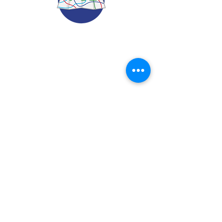
© 2022.
Aviso de Privacidad
​Protección de Datos Personales
Contáctenos
Dirección: Calle 24 A# 51-52
Cabañitas - Bello | Antioquia
Teléfonos
:
6048882038