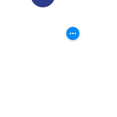
© 2022.
Aviso de Privacidad
​Protección de Datos Personales
Contáctenos
Dirección: Calle 24 A# 51-52
Cabañitas - Bello | Antioquia
Teléfonos
:
6048882038