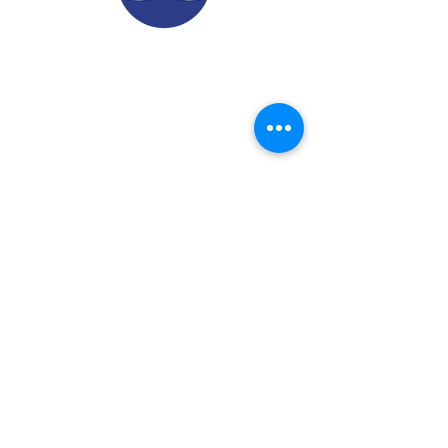
© 2022.
Aviso de Privacidad
​Protección de Datos Personales
Contáctenos
Dirección: Calle 24 A# 51-52
Cabañitas - Bello | Antioquia
Teléfonos
:
6048882038