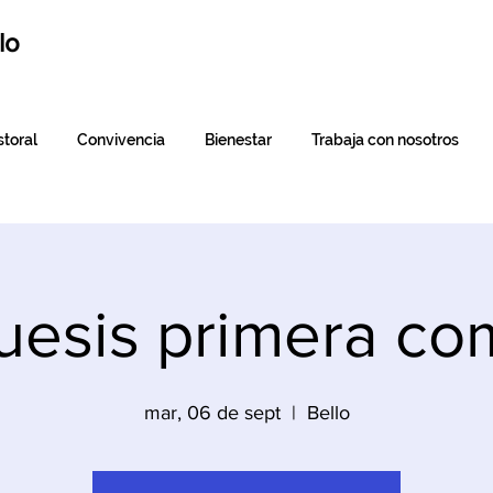
lo
toral
Convivencia
Bienestar
Trabaja con nosotros
uesis primera co
mar, 06 de sept
  |  
Bello