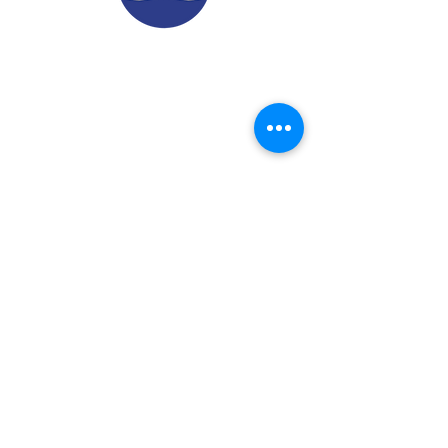
© 2022.
Aviso de Privacidad
​Protección de Datos Personales
Contáctenos
Dirección: Calle 24 A# 51-52
Cabañitas - Bello | Antioquia
Teléfonos
:
6048882038