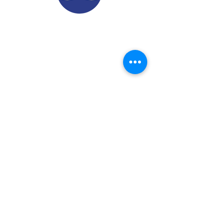
© 2022.
Aviso de Privacidad
​Protección de Datos Personales
Contáctenos
Dirección: Calle 24 A# 51-52
Cabañitas - Bello | Antioquia
Teléfonos
:
6048882038