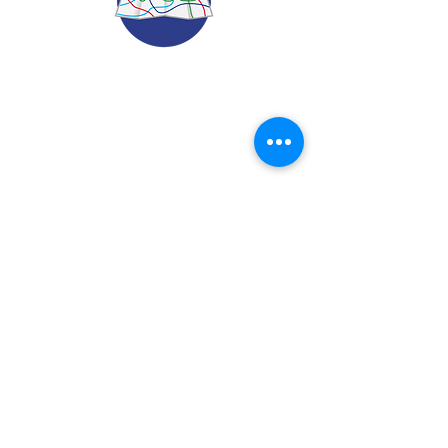
© 2022.
Aviso de Privacidad
​Protección de Datos Personales
Contáctenos
Dirección: Calle 24 A# 51-52
Cabañitas - Bello | Antioquia
Teléfonos
:
6048882038