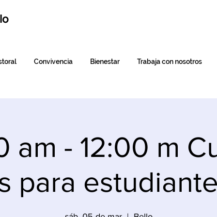
lo
toral
Convivencia
Bienestar
Trabaja con nosotros
0 am - 12:00 m C
s para estudiante
sáb, 05 de mar
  |  
Bello