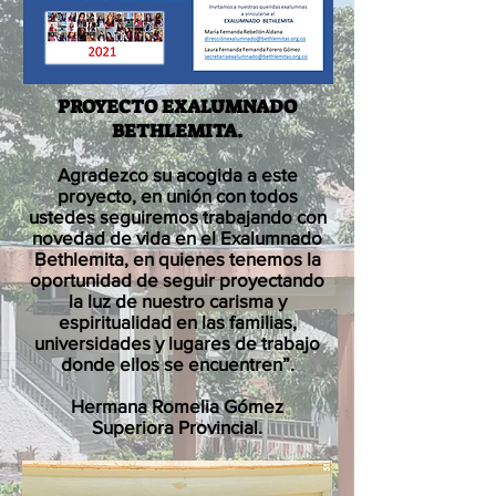
PROYECTO EXALUMNADO
BETHLEMITA.
Agradezco su acogida a este
proyecto, en unión con todos
ustedes seguiremos trabajando con
novedad de vida en el Exalumnado
Bethlemita, en quienes tenemos la
oportunidad de seguir proyectando
la luz de nuestro carisma y
espiritualidad en las familias,
universidades y lugares de trabajo
donde ellos se encuentren”.
Hermana Romelia Gómez
Superiora Provincial.