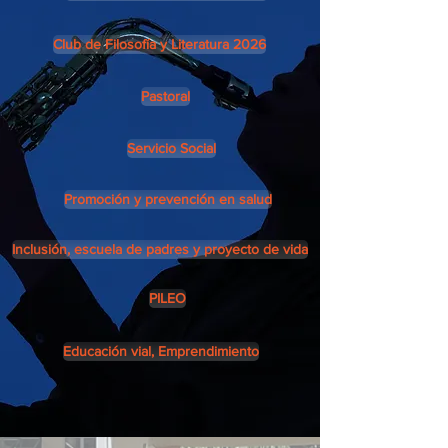
Club de Filosofía y Literatura 2026
Pastoral
Servicio Social
Promoción y prevención en salud
Inclusión, escuela de padres y proyecto de vida
PILEO
Educación vial, Emprendimiento