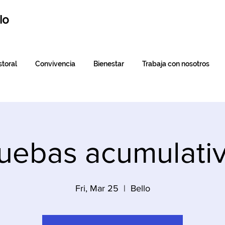
lo
toral
Convivencia
Bienestar
Trabaja con nosotros
uebas acumulati
Fri, Mar 25
  |  
Bello