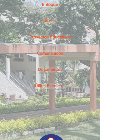
Enfoque
Áreas
Proyectos Educativos
Comunicados
Documentos
Útiles Escolares