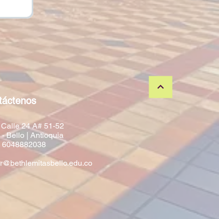
táctenos
 Calle 24 A# 51-52
- Bello | Antioquia
:
6048882038
@bethlemitasbello.edu.co