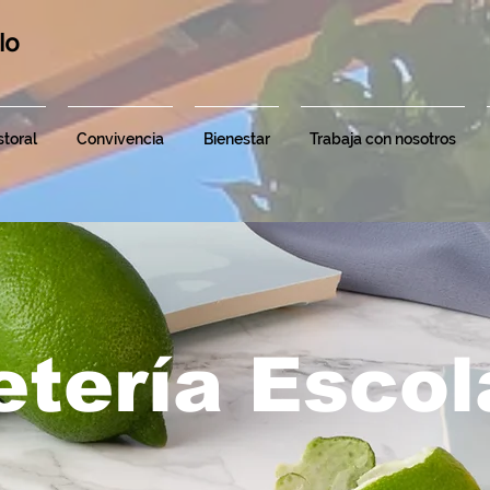
lo
toral
Convivencia
Bienestar
Trabaja con nosotros
etería Escol