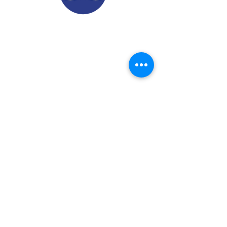
© 2022.
Aviso de Privacidad
​Protección de Datos Personales
Contáctenos
Dirección: Calle 24 A# 51-52
Cabañitas - Bello | Antioquia
Teléfonos
:
6048882038