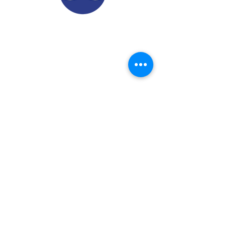
© 2022.
Aviso de Privacidad
​Protección de Datos Personales
Contáctenos
Dirección: Calle 24 A# 51-52
Cabañitas - Bello | Antioquia
Teléfonos
:
6048882038