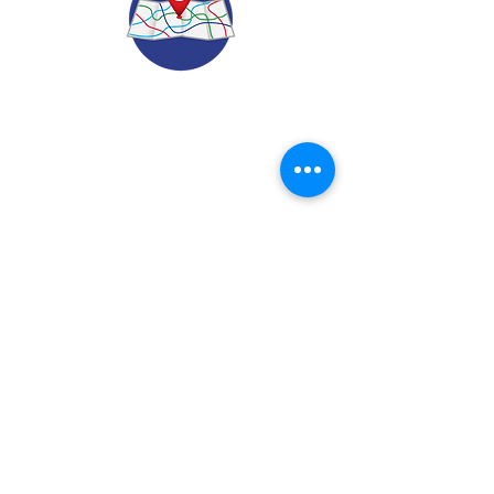
© 2022.
Aviso de Privacidad
​Protección de Datos Personales
Contáctenos
Dirección: Calle 24 A# 51-52
Cabañitas - Bello | Antioquia