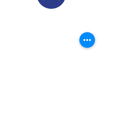
© 2022.
Aviso de Privacidad
​Protección de Datos Personales
Contáctenos
Dirección: Calle 24 A# 51-52
Cabañitas - Bello | Antioquia
Teléfonos
:
6048882038