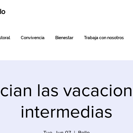
lo
toral
Convivencia
Bienestar
Trabaja con nosotros
ician las vacacio
intermedias
Tue, Jun 07
  |  
Bello