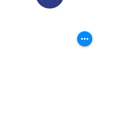
© 2022.
Aviso de Privacidad
​Protección de Datos Personales
Contáctenos
Dirección: Calle 24 A# 51-52
Cabañitas - Bello | Antioquia
Teléfonos
:
6048882038