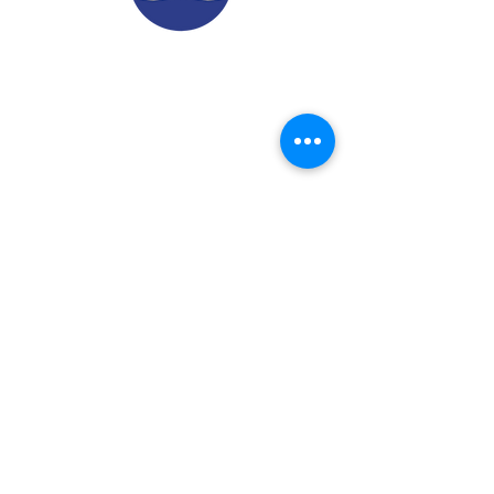
© 2022.
Aviso de Privacidad
​Protección de Datos Personales
Contáctenos
Dirección: Calle 24 A# 51-52
Cabañitas - Bello | Antioquia
Teléfonos
:
6048882038