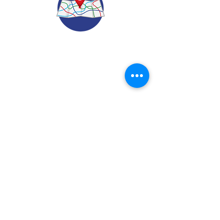
© 2022.
Aviso de Privacidad
​Protección de Datos Personales
Contáctenos
Dirección: Calle 24 A# 51-52
Cabañitas - Bello | Antioquia