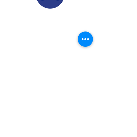
© 2022.
Aviso de Privacidad
​Protección de Datos Personales
Contáctenos
Dirección: Calle 24 A# 51-52
Cabañitas - Bello | Antioquia
Teléfonos
:
6048882038