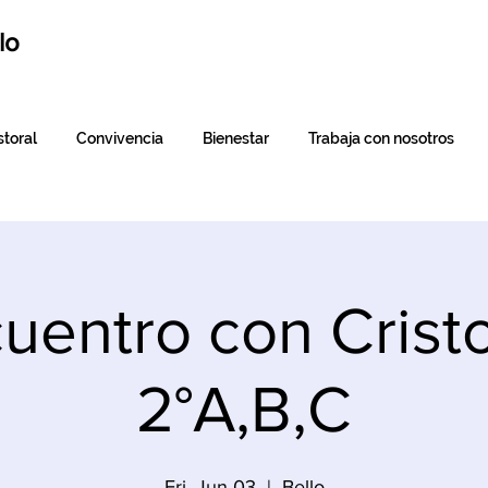
lo
toral
Convivencia
Bienestar
Trabaja con nosotros
uentro con Crist
2°A,B,C
Fri, Jun 03
  |  
Bello