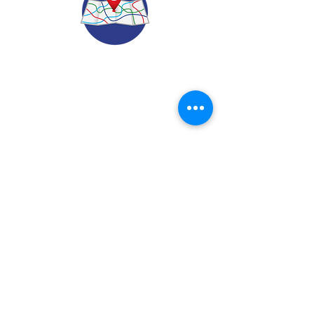
© 2022.
Aviso de Privacidad
​Protección de Datos Personales
Contáctenos
Dirección: Calle 24 A# 51-52
Cabañitas - Bello | Antioquia