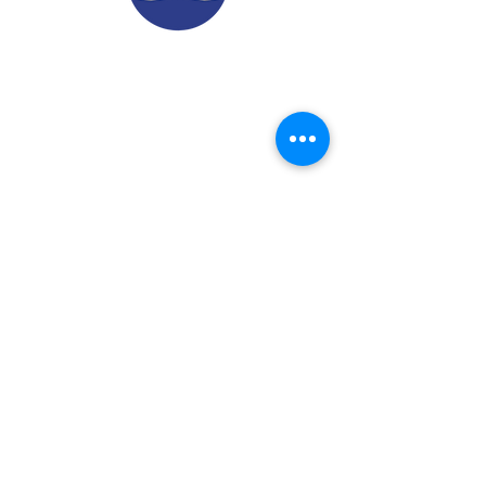
© 2022.
Aviso de Privacidad
​Protección de Datos Personales
Contáctenos
Dirección: Calle 24 A# 51-52
Cabañitas - Bello | Antioquia
Teléfonos
:
6048882038