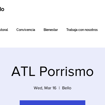
lo
toral
Convivencia
Bienestar
Trabaja con nosotros
ATL Porrismo
Wed, Mar 16
  |  
Bello