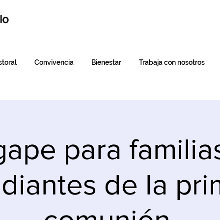
lo
toral
Convivencia
Bienestar
Trabaja con nosotros
ape para familia
diantes de la pr
comunión.