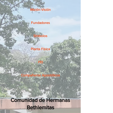
Misión-Visión
Fundadores
Símbolos
Planta Física
PEI
Compañeros Apostólicos
Comunidad de Hermanas
Bethlemitas