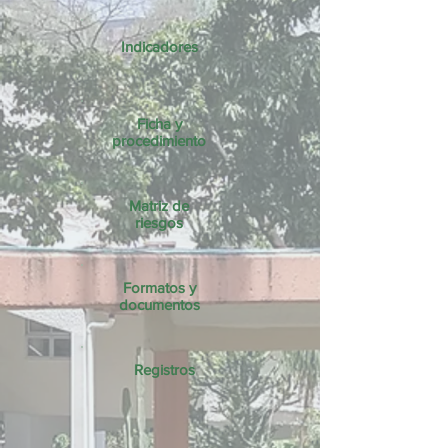
Indicadores
Ficha y
procedimiento
Matriz de
riesgos
Formatos y
documentos
Registros